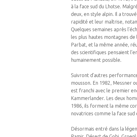
à la face sud du Lhotse. Malgré
deux, en style alpin. Il a tro
rapidité et leur maîtrise, not
Quelques semaines après l’éche
les plus hautes montagnes de l
Parbat, et la même année, réus
des scientifiques pensaient l’en
humainement possible.
Suivront d’autres performances
mousson. En 1982, Messner ouv
est franchi avec le premier 
Kammerlander. Les deux homme
1986, ils forment la même cord
novatrices comme la face sud 
Désormais entré dans la légend
Pamir, Désert de Gobi, Groenl