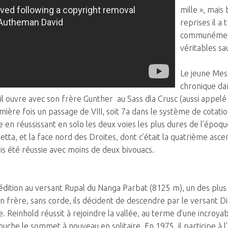
mille », mais
reprises il a
communément
véritables sa
Le jeune Mes
chronique da
, il ouvre avec son frère Gunther au Sass dla Crusc (aussi appelé
ière fois un passage de VIII, soit 7a dans le système de cotation
en réussissant en solo les deux voies les plus dures de l’époque
tta, et la face nord des Droites, dont c’était la quatrième asce
is été réussie avec moins de deux bivouacs.
xpédition au versant Rupal du Nanga Parbat (8125 m), un des pl
 frère, sans corde, ils décident de descendre par le versant Di
. Reinhold réussit à rejoindre la vallée, au terme d’une incroya
ouche le sommet à nouveau en solitaire. En 1975, il participe à 