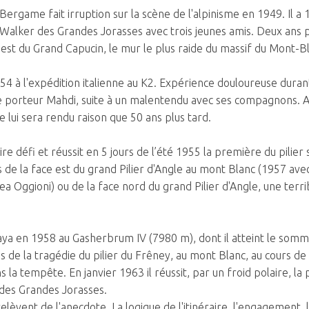
rgame fait irruption sur la scène de l'alpinisme en 1949. Il a 19
Walker des Grandes Jorasses avec trois jeunes amis. Deux ans plu
st du Grand Capucin, le mur le plus raide du massif du Mont-Bl
4 à l'expédition italienne au K2. Expérience douloureuse durant l
le porteur Mahdi, suite à un malentendu avec ses compagnons. Au 
 ne lui sera rendu raison que 50 ans plus tard.
aire défi et réussit en 5 jours de l’été 1955 la première du pilie
s de la face est du grand Pilier d'Angle au mont Blanc (1957 ave
ea Oggioni) ou de la face nord du grand Pilier d'Angle, une terr
aya en 1958 au Gasherbrum IV (7980 m), dont il atteint le somm
és de la tragédie du pilier du Frêney, au mont Blanc, au cours de
s la tempête. En janvier 1963 il réussit, par un froid polaire, l
des Grandes Jorasses.
lèvent de l'anecdote. La logique de l'itinéraire, l'engagement, 