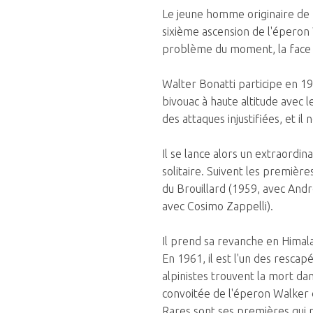
Le jeune homme originaire de Be
sixième ascension de l'éperon 
problème du moment, la face e
Walter Bonatti participe en 195
bivouac à haute altitude avec 
des attaques injustifiées, et il
Il se lance alors un extraordin
solitaire. Suivent les première
du Brouillard (1959, avec Andr
avec Cosimo Zappelli).
Il prend sa revanche en Himal
En 1961, il est l'un des rescap
alpinistes trouvent la mort dan
convoitée de l'éperon Walker 
Rares sont ses premières qui re