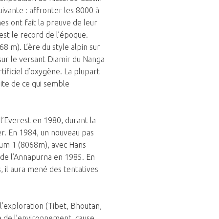
uivante : affronter les 8000 à
es ont fait la preuve de leur
est le record de l’époque.
 m). L’ère du style alpin sur
sur le versant Diamir du Nanga
ificiel d’oxygène. La plupart
imite de ce qui semble
l’Everest en 1980, durant la
er. En 1984, un nouveau pas
rum 1 (8068m), avec Hans
de l’Annapurna en 1985. En
, il aura mené des tentatives
l’exploration (Tibet, Bhoutan,
e de l’environnement, cause