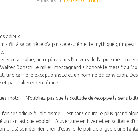
Published in
Liste PO Carrière
ses adieux.
mis fin à sa carrière d'alpiniste extrême, le mythique grimpeur
ue.
référence absolue, un repère dans l’univers de l’alpinisme. En r
 Walter Bonatti, le milieu montagnard a honoré le massif du Mon
urtout, une carrière exceptionnelle et un homme de conviction. De
 et particulièrement émue.
s mots : " N'oubliez pas que la solitude développe la sensibilit
ait ses adieux à l’alpinisme, il est sans doute le plus grand alp
 un fantastique exploit : l'ouverture en hiver et en solitaire d'u
complit là son dernier chef d'œuvre, le point d'orgue d'une fanta