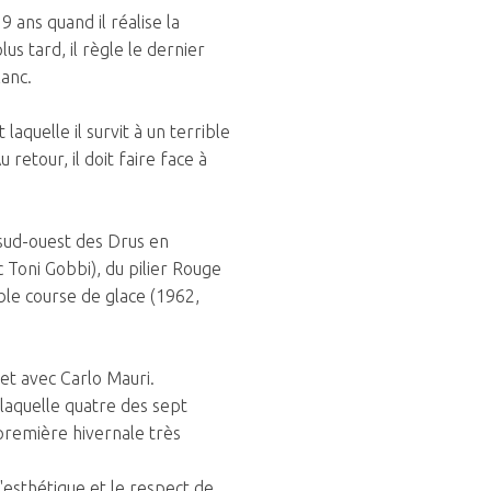
 ans quand il réalise la
s tard, il règle le dernier
anc.
aquelle il survit à un terrible
retour, il doit faire face à
r sud-ouest des Drus en
c Toni Gobbi), du pilier Rouge
ible course de glace (1962,
et avec Carlo Mauri.
 laquelle quatre des sept
a première hivernale très
l'esthétique et le respect de