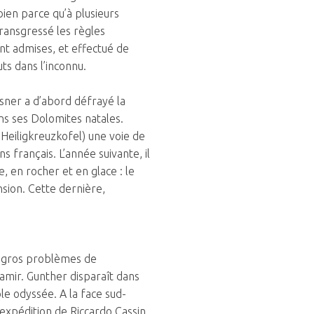
 bien parce qu’à plusieurs
 transgressé les règles
 admises, et effectué de
uts dans l’inconnu.
sner a d’abord défrayé la
ns ses Dolomites natales.
 Heiligkreuzkofel) une voie de
s français. L’année suivante, il
, en rocher et en glace : le
nsion. Cette dernière,
us gros problèmes de
amir. Gunther disparaît dans
ble odyssée. A la face sud-
l’expédition de Riccardo Cassin