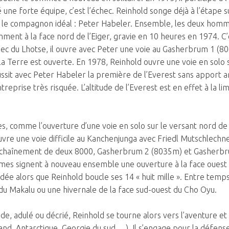
 une forte équipe, c’est l’échec. Reinhold songe déjà à l’étape s
uvé le compagnon idéal : Peter Habeler. Ensemble, les deux homm
amment à la face nord de l’Eiger, gravie en 10 heures en 1974. C’
c du Lhotse, il ouvre avec Peter une voie au Gasherbrum 1 (8068
a Terre est ouverte. En 1978, Reinhold ouvre une voie en solo 
sit avec Peter Habeler la première de l’Everest sans apport art
treprise très risquée. L’altitude de l’Everest est en effet à la l
, comme l’ouverture d’une voie en solo sur le versant nord de 
re une voie difficile au Kanchenjunga avec Friedl Mutschlechn
enchaînement de deux 8000, Gasherbrum 2 (8035m) et Gasherb
s signent à nouveau ensemble une ouverture à la face ouest 
ée alors que Reinhold boucle ses 14 « huit mille ». Entre temps
du Makalu ou une hivernale de la face sud-ouest du Cho Oyu.
e, adulé ou décrié, Reinhold se tourne alors vers l’aventure et 
and, Antarctique, Georgie du sud …). Il s’engage pour la défens