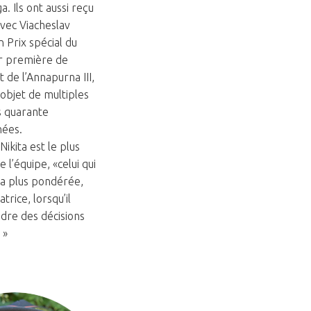
. Ils ont aussi reçu
avec Viacheslav
n Prix spécial du
ur première de
t de l’Annapurna III,
l’objet de multiples
s quarante
nées.
ikita est le plus
 l’équipe, «celui qui
la plus pondérée,
trice, lorsqu’il
ndre des décisions
 »