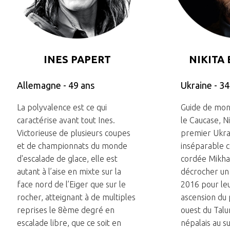
INES PAPERT
NIKITA
Allemagne - 49 ans
Ukraine - 34
La polyvalence est ce qui
Guide de mo
caractérise avant tout Ines.
le Caucase, Ni
Victorieuse de plusieurs coupes
premier Ukrai
et de championnats du monde
inséparable
d'escalade de glace, elle est
cordée Mikhai
autant à l’aise en mixte sur la
décrocher un 
face nord de l’Eiger que sur le
2016 pour le
rocher, atteignant à de multiples
ascension du 
reprises le 8ème degré en
ouest du Talu
escalade libre, que ce soit en
népalais au s