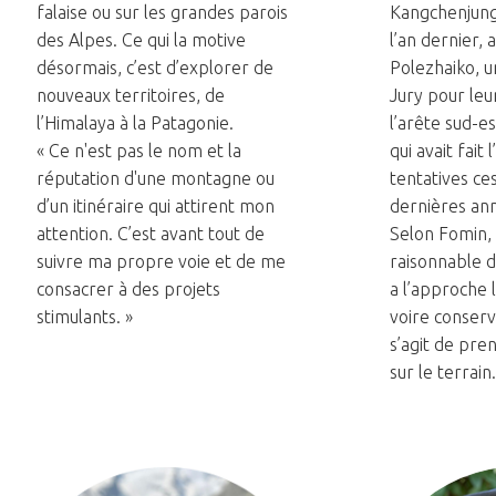
falaise ou sur les grandes parois
Kangchenjunga
des Alpes. Ce qui la motive
l’an dernier, 
désormais, c’est d’explorer de
Polezhaiko, u
nouveaux territoires, de
Jury pour le
l’Himalaya à la Patagonie.
l’arête sud-es
« Ce n'est pas le nom et la
qui avait fait 
réputation d'une montagne ou
tentatives ce
d’un itinéraire qui attirent mon
dernières an
attention. C’est avant tout de
Selon Fomin, N
suivre ma propre voie et de me
raisonnable de
consacrer à des projets
a l’approche 
stimulants. »
voire conserva
s’agit de pre
sur le terrain.