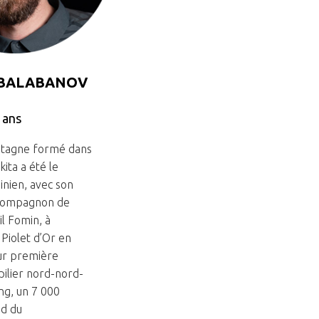
 BALABANOV
 ans
ntagne formé dans
kita a été le
nien, avec son
 compagnon de
l Fomin, à
Piolet d’Or en
ur première
pilier nord-nord-
ng, un 7 000
ud du