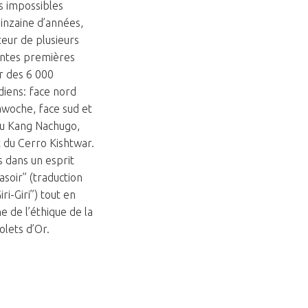
us impossibles
inzaine d’années,
teur de plusieurs
ntes premières
r des 6 000
ndiens: face nord
awoche, face sud et
du Kang Nachugo,
 du Cerro Kishtwar.
s dans un esprit
rasoir” (traduction
iri-Giri”) tout en
e de l’éthique de la
olets d’Or.