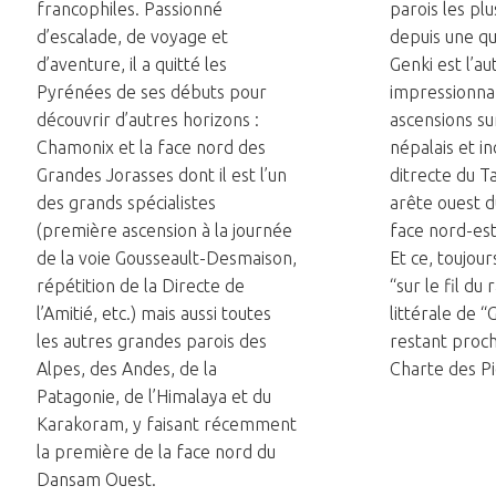
francophiles. Passionné
parois les pl
d’escalade, de voyage et
depuis une qu
d’aventure, il a quitté les
Genki est l’au
Pyrénées de ses débuts pour
impressionna
découvrir d’autres horizons :
ascensions su
Chamonix et la face nord des
népalais et i
Grandes Jorasses dont il est l’un
ditrecte du T
des grands spécialistes
arête ouest 
(première ascension à la journée
face nord-est
de la voie Gousseault-Desmaison,
Et ce, toujour
répétition de la Directe de
“sur le fil du 
l’Amitié, etc.) mais aussi toutes
littérale de “G
les autres grandes parois des
restant proch
Alpes, des Andes, de la
Charte des Pi
Patagonie, de l’Himalaya et du
Karakoram, y faisant récemment
la première de la face nord du
Dansam Ouest.