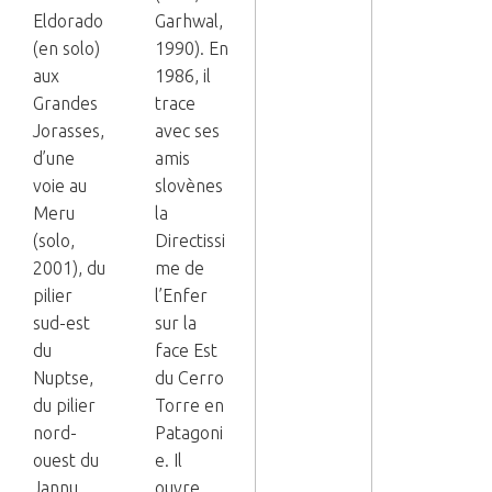
Eldorado
Garhwal,
(en solo)
1990). En
aux
1986, il
Grandes
trace
Jorasses,
avec ses
d’une
amis
voie au
slovènes
Meru
la
(solo,
Directissi
2001), du
me de
pilier
l’Enfer
sud-est
sur la
du
face Est
Nuptse,
du Cerro
du pilier
Torre en
nord-
Patagoni
ouest du
e. Il
Jannu.
ouvre