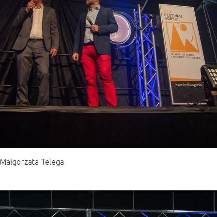
©Małgorzata Telega