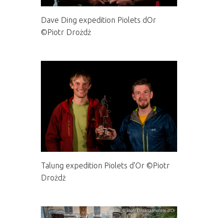
Kurtyka
Dave Ding expedition Piolets dOr
©Piotr Drożdż
Talung expedition Piolets d'Or ©Piotr
Drożdż