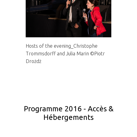
Hosts of the evening_Christophe
Trommsdorff and Julia Marin ©Piotr
Camp de base La Grave
Drożdż
Programme 2016 - Accès &
Hébergements