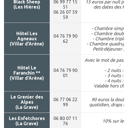
Black Sheep
06 99 77 15
15 euros par nuit po
(Les Hières)
51
des dates des Pio
06 26 07 59
59
- Chambre simple 
Hôtel Les
- Chambre double 
04 76 79 90
Agneaux
- Chambre triple 
62
(Villar d'Arène)
- Chambre quadruple
Petit-déjeuner : 
Avec le mot de passe 
:
Hôtel Le
04 76 79 90
- 2 nuits : 
Faranchin **
01
- 3 nuits : 
(Villar d'Arène)
- 4 nuits : 
Valable hors ch
Le Grenier des
06 77 06 22
90 euros la doub
Alpes
99
quotidien, draps et
(La Grave)
Les Enfetchores
06 80 07 11
10% sur les t
(La Grave)
76