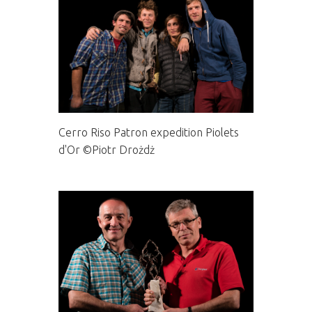
Cerro Riso Patron expedition Piolets
d'Or ©Piotr Drożdż
Soirée Piolets d‘Or Carrière 2016 avec Voytek