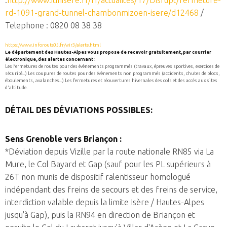
rd-1091-grand-tunnel-chambonmizoen-isere/d12468
/
Telephone : 0820 08 38 38
https://www.inforoute05.fr/wir3/alerte.html
Le département des Hautes-Alpes vous propose de recevoir gratuitement, par courrier
électronique, des alertes concernant
:
Les fermetures de routes pour des évènements programmés (travaux, épreuves sportives, exercices de
sécurité...) Les coupures de routes pour des évènements non programmés (accidents, chutes de blocs,
éboulements, avalanches...) Les fermetures et réouvertures hivernales des cols et des accès aux sites
d'altitude.
DÉTAIL DES DÉVIATIONS POSSIBLES:
Sens Grenoble vers Briançon :
*Déviation depuis Vizille par la route nationale RN85 via La
Mure, le Col Bayard et Gap (sauf pour les PL supérieurs à
26T non munis de dispositif ralentisseur homologué
indépendant des freins de secours et des freins de service,
interdiction valable depuis la limite Isère / Hautes-Alpes
jusqu'à Gap), puis la RN94 en direction de Briançon et