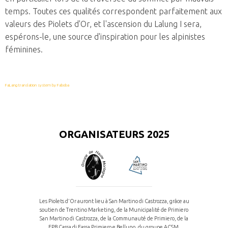
temps. Toutes ces qualités correspondent parfaitement aux
valeurs des Piolets d'Or, et l'ascension du Lalung I sera,
espérons-le, une source d'inspiration pour les alpinistes
féminines.
FaLang translation system by Faboba
ORGANISATEURS 2025
Les Piolets d’Or auront lieu à San Martino di Castrozza, grâce au
soutien de Trentino Marketing, de la Municipalité de Primiero
San Martino di Castrozza, de la Communauté de Primiero, de la
FPB Cassa di Fassa Primiero e Belluno, du groupe ACSM,