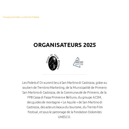
FaLang translation system by Faboba
ORGANISATEURS 2025
Les Piolets d’Or auront lieu à San Martino di Castrozza, grâce au
soutien de Trentino Marketing, de la Municipalité de Primiero
San Martino di Castrozza, de la Communauté de Primiero, de la
FPB Cassa di Fassa Primiero e Belluno, du groupe ACSM,
des guides de montagne « Le Aquile » de San Martino di
Castrozza, des acteurs locaux du tourisme, du Trento Film
Festival, et sous le patronage de la Fondation Dolomites
UNESCO.