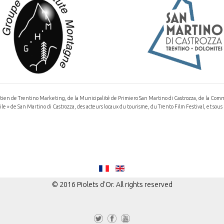
outien de Trentino Marketing, de la Municipalité de Primiero San Martino di Castrozza, de la Com
 » de San Martino di Castrozza, des acteurs locaux du tourisme, du Trento Film Festival, et sou
© 2016 Piolets d'Or. All rights reserved