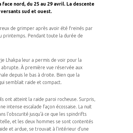
a face nord, du 25 au 29 avril. La descente
versants sud et ouest.
ireux de grimper après avoir été freinés par
du printemps. Pendant toute la durée de
je Lhakpa leur a permis de voir pour la
ès abrupte. À première vue réservée aux
ale depuis le bas à droite. Bien que la
 qui semblait raide et compact.
 ont atteint la raide paroi rocheuse. Surpris,
une intense escalade façon écossaise. La nuit
s l'obscurité jusqu'à ce que les spindrifts
ue telle, et les deux hommes se sont contentés
ide et ardue, se trouvait à l'intérieur d'une