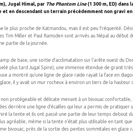
m), Jugal Himal, par
The Phantom Line
(1 300 m, ED) dans l
e et en descendant un terrain précédemment non gravi en 
e le plus proche de Katmandou, mais il est peu fréquenté. Dés
es Tim Miller et Paul Ramsden sont arrivés au Népal au début 
une partie de la journée.
amp de base, une sortie d'acclimatation sur l'arête ouest du Dor
ppelé plus tard Jugal Spire), une immense étendue de granit tr
use a montré qu'une ligne de glace raide rayait la face en diagon
lace, il y avait un mur rocheux à environ un tiers de la hauteur
on protégeable et délicate menant à un bivouac confortable, ils
es derrière une ligne d’écailles qui leur a permis de pratiquer 
iré la tente et ils ont passé une partie de leur temps debout dan
plus agréable, même si la tente n'était plus utilisable en tant q
ième bivouac, près de la sortie des pentes sommitales en glace ra