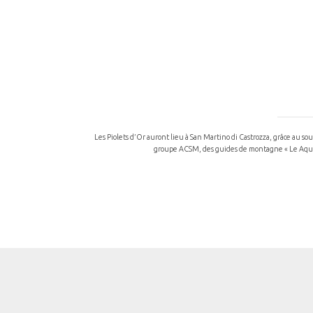
Les Piolets d’Or auront lieu à San Martino di Castrozza, grâce au s
groupe ACSM, des guides de montagne « Le Aquile